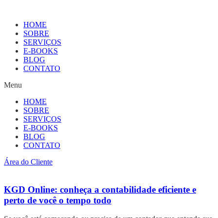
HOME
SOBRE
SERVIÇOS
E-BOOKS
BLOG
CONTATO
Menu
HOME
SOBRE
SERVIÇOS
E-BOOKS
BLOG
CONTATO
Área do Cliente
KGD Online: conheça a contabilidade eficiente e
perto de você o tempo todo