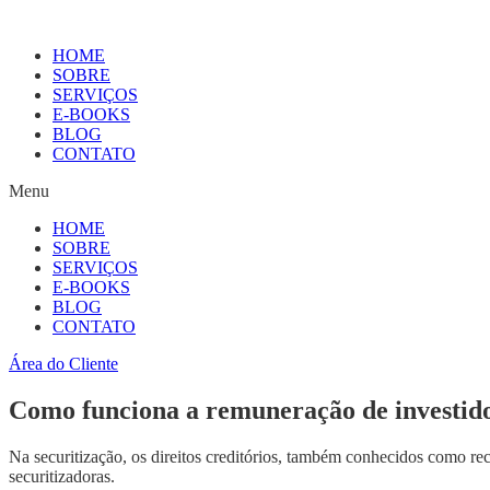
HOME
SOBRE
SERVIÇOS
E-BOOKS
BLOG
CONTATO
Menu
HOME
SOBRE
SERVIÇOS
E-BOOKS
BLOG
CONTATO
Área do Cliente
Como funciona a remuneração de investid
Na securitização, os direitos creditórios, também conhecidos como r
securitizadoras.