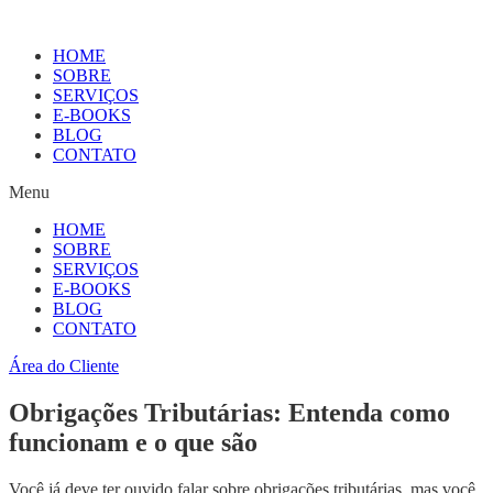
HOME
SOBRE
SERVIÇOS
E-BOOKS
BLOG
CONTATO
Menu
HOME
SOBRE
SERVIÇOS
E-BOOKS
BLOG
CONTATO
Área do Cliente
Obrigações Tributárias: Entenda como
funcionam e o que são
Você já deve ter ouvido falar sobre obrigações tributárias, mas você