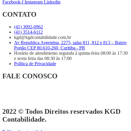
Facebook-f
Instagram
Linkedin
CONTATO
(41) 3092-0962
(41) 3514-6112
kgd@kgdcontabilidade.com.br
Av Republica Argentina, 2275, salas 811, 812 e 813 – Bairro
Portão CEP 80.610-260, Curitiba - PR
Horário de atendimento segunda à quinta-feira 08:00 às 17:30
e sexta feira das 08:30 às 17:00
Política de Privacidade
FALE CONOSCO
Se desejar, aponte a câmera do ou clique no QR Code e fale com
nosso time comercial.
2022 © Todos Direitos reservados KGD
Contabilidade.