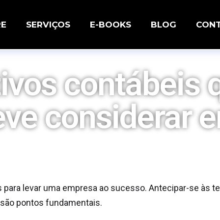
RE
SERVIÇOS
E-BOOKS
BLOG
CON
tivos contábeis 
ve considerar 
s para levar uma empresa ao sucesso. Antecipar-se às t
 são pontos fundamentais.