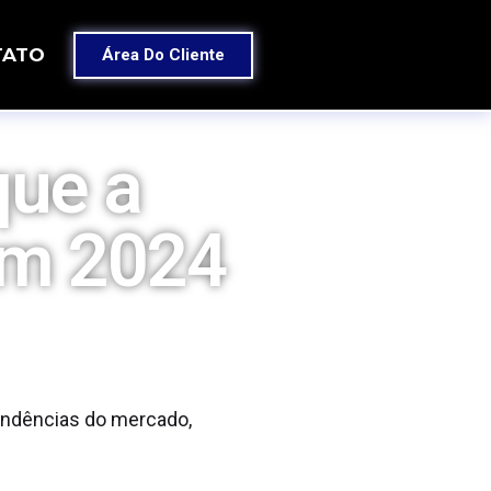
TATO
Área Do Cliente
que a
em 2024
endências do mercado,