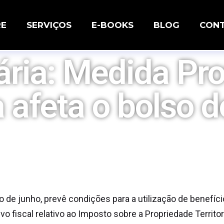
RE
SERVIÇOS
E-BOOKS
BLOG
CON
ria: Medida Pro
 afeta o bolso d
o de junho, prevê condições para a utilização de benefíci
iscal relativo ao Imposto sobre a Propriedade Territorial