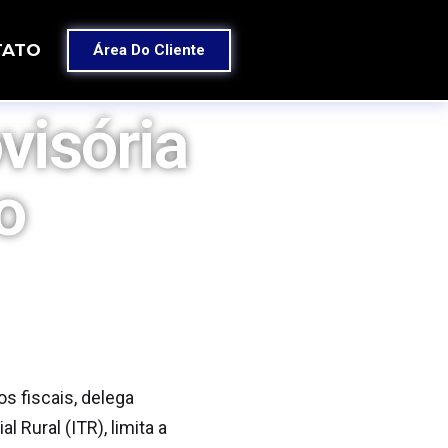
TATO
Área Do Cliente
visória
o
os fiscais, delega
 Rural (ITR), limita a