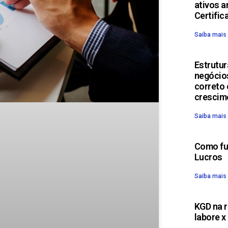
ativos a
Certific
Saiba mais
Estrutur
negócio
correto 
crescim
Saiba mais
Como fun
Lucros
Saiba mais
KGD na r
labore x