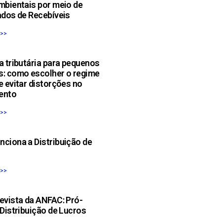
mbientais por meio de
ados de Recebíveis
 >>
a tributária para pequenos
s: como escolher o regime
e evitar distorções no
ento
 >>
ciona a Distribuição de
 >>
evista da ANFAC: Pró-
 Distribuição de Lucros