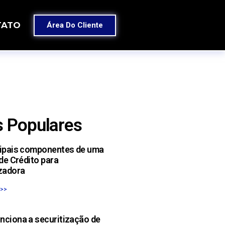
TATO
Área Do Cliente
 Populares
cipais componentes de uma
 de Crédito para
zadora
 >>
nciona a securitização de