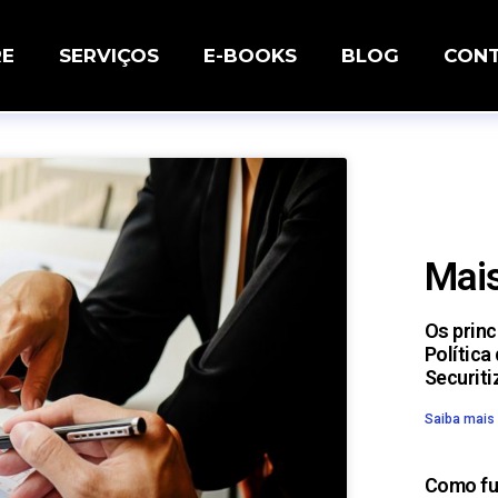
RE
SERVIÇOS
E-BOOKS
BLOG
CON
Mais
Os prin
Política
Securiti
Saiba mais
Como fu