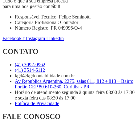
Tudo o que a sua empresa precisa
para uma boa gestão contábil!
Responsável Técnico: Felipe Seminotti
Categoria Profissional: Contador
Número Registro: PR 049995/O-4
Facebook-f
Instagram
Linkedin
CONTATO
(41) 3092-0962
(41) 3514-6112
kgd@kgdcontabilidade.com.br
Av Republica Argentina, 2275, salas 811, 812 e 813 – Bairro
Portão CEP 80.610-260, Curitiba - PR
Horário de atendimento segunda à quinta-feira 08:00 às 17:30
e sexta feira das 08:30 às 17:00
Política de Privacidade
FALE CONOSCO
Se desejar, aponte a câmera do ou clique no QR Code e fale com