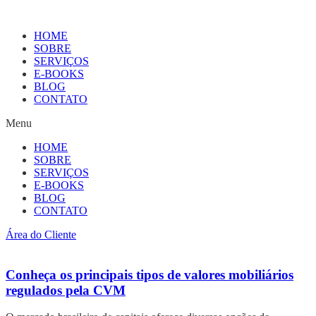
HOME
SOBRE
SERVIÇOS
E-BOOKS
BLOG
CONTATO
Menu
HOME
SOBRE
SERVIÇOS
E-BOOKS
BLOG
CONTATO
Área do Cliente
Conheça os principais tipos de valores mobiliários
regulados pela CVM