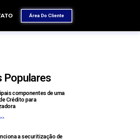
TATO
Área Do Cliente
 Populares
cipais componentes de uma
 de Crédito para
zadora
 >>
nciona a securitização de