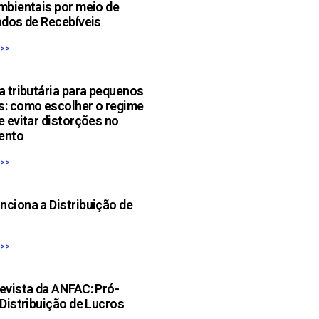
mbientais por meio de
ados de Recebíveis
 >>
a tributária para pequenos
s: como escolher o regime
e evitar distorções no
ento
 >>
ciona a Distribuição de
 >>
evista da ANFAC: Pró-
 Distribuição de Lucros