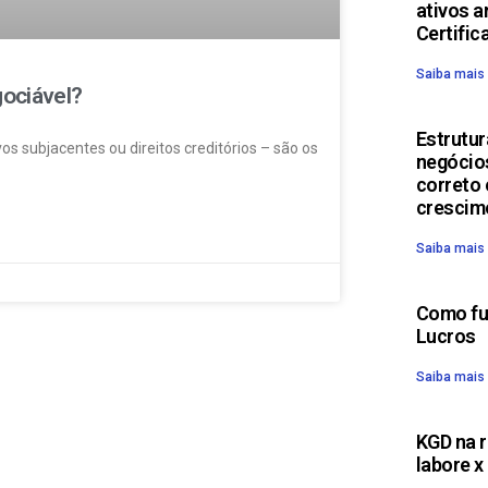
ativos a
Certific
Saiba mais
ociável?
Estrutur
s subjacentes ou direitos creditórios – são os
negócio
correto 
crescim
Saiba mais
Como fun
Lucros
Saiba mais
KGD na r
labore x