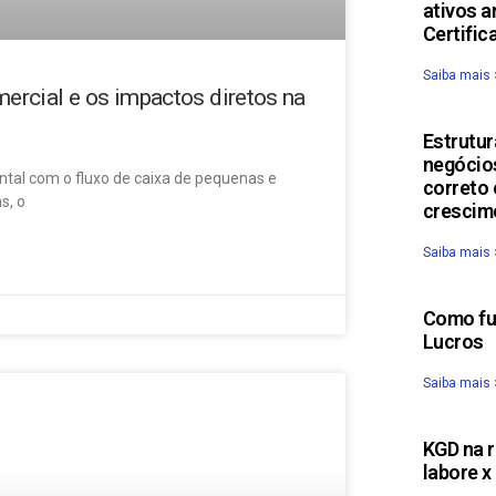
ativos a
Certific
Saiba mais 
ercial e os impactos diretos na
Estrutur
negócio
al com o fluxo de caixa de pequenas e
correto 
s, o
crescim
Saiba mais 
Como fun
Lucros
Saiba mais 
KGD na r
labore x