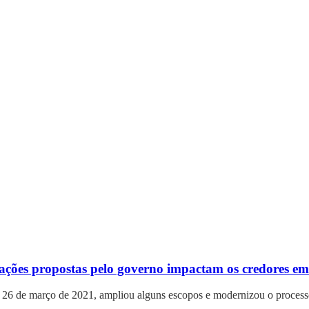
ações propostas pelo governo impactam os credores em
 26 de março de 2021, ampliou alguns escopos e modernizou o processo