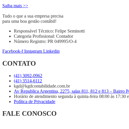
Saiba mais >>
Tudo o que a sua empresa precisa
para uma boa gestão contábil!
Responsável Técnico: Felipe Seminotti
Categoria Profissional: Contador
Número Registro: PR 049995/O-4
Facebook-f
Instagram
Linkedin
CONTATO
(41) 3092-0962
(41) 3514-6112
kgd@kgdcontabilidade.com.br
Av Republica Argentina, 2275, salas 811, 812 e 813 – Bairro 
Horário de atendimento segunda à quinta-feira 08:00 às 17:30 e 
Política de Privacidade
FALE CONOSCO