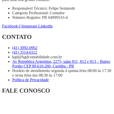
Responsável Técnico: Felipe Seminotti
Categoria Profissional: Contador
Número Registro: PR 049995/O-4
Facebook-f
Instagram
Linkedin
CONTATO
(41) 3092-0962
(41) 3514-6112
kgd@kgdcontabilidade.com.br
Av Republica Argentina, 2275, salas 811, 812 e 813 – Bairro
Portão CEP 80.610-260, Curitiba - PR
Horário de atendimento segunda à quinta-feira 08:00 às 17:30
e sexta feira das 08:30 às 17:00
Política de Privacidade
FALE CONOSCO
Se desejar, aponte a câmera do ou clique no QR Code e fale com
nosso time comercial.