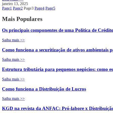
janeiro 13, 2025
Page
1
Page
2
Page
3
Page
4
Page
5
Mais Populares
Os principais componentes de uma Política de Crédit
Saiba mais >>
Como funciona a securitização de ativos ambientais p
Saiba mais >>
Estrutura tributária para pequenos negócios: como esc
Saiba mais >>
Como funciona a Distribuição de Lucros
Saiba mais >>
KGD na revista da ANFAC: Pró-labore x Distribuiçã