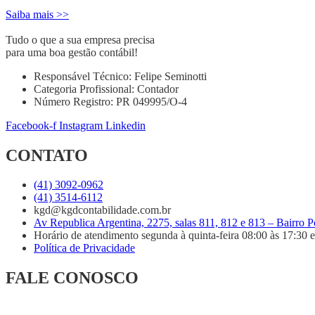
Saiba mais >>
Tudo o que a sua empresa precisa
para uma boa gestão contábil!
Responsável Técnico: Felipe Seminotti
Categoria Profissional: Contador
Número Registro: PR 049995/O-4
Facebook-f
Instagram
Linkedin
CONTATO
(41) 3092-0962
(41) 3514-6112
kgd@kgdcontabilidade.com.br
Av Republica Argentina, 2275, salas 811, 812 e 813 – Bairro 
Horário de atendimento segunda à quinta-feira 08:00 às 17:30 e 
Política de Privacidade
FALE CONOSCO