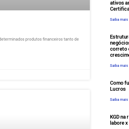
ativos a
Certific
Saiba mais
Estrutur
 determinados produtos financeiros tanto de
negócio
correto 
crescim
Saiba mais
Como fun
Lucros
Saiba mais
KGD na r
labore x