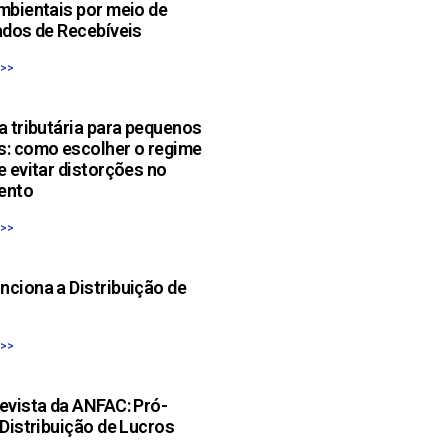
mbientais por meio de
ados de Recebíveis
 >>
a tributária para pequenos
s: como escolher o regime
e evitar distorções no
ento
 >>
ciona a Distribuição de
 >>
evista da ANFAC: Pró-
 Distribuição de Lucros