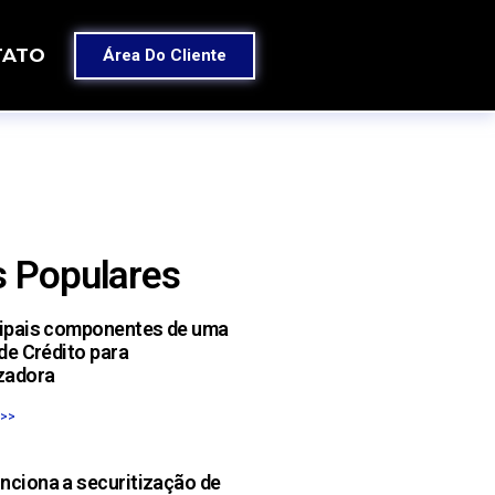
TATO
Área Do Cliente
 Populares
cipais componentes de uma
 de Crédito para
zadora
 >>
nciona a securitização de