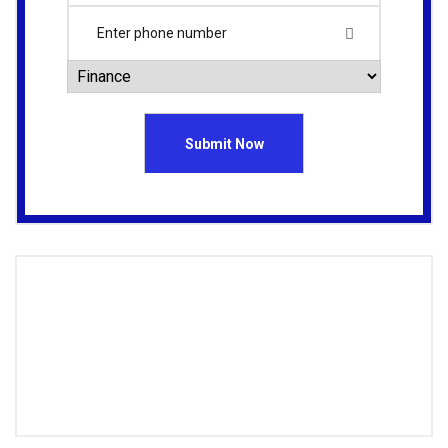
Need Help?
info@webmail.com
+987 876 765 76
support.example.com